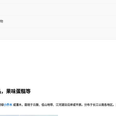
物
品，果味蛋糕等
常绿
小乔木
或灌木，栽培于丘陵、低山地带、江河湖泊沿岸或平原。分布于长江以南各地区。