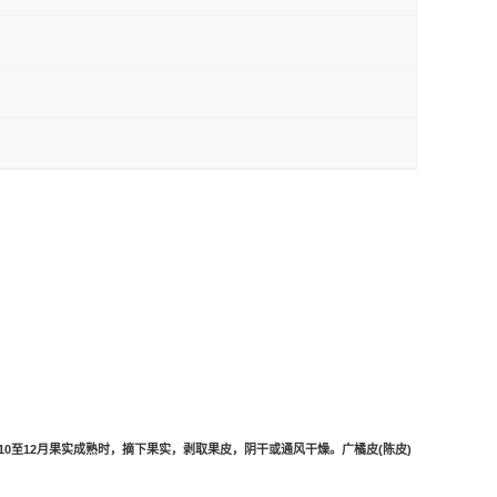
10
至
12
月果实成熟时，摘下果实，剥取果皮，阴干或通风干燥。广橘皮
(
陈皮
)