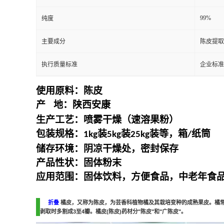
99%
纯度
主要成分
陈皮提取
执行质量标准
企业标准
使用原料：
陈皮
产
地：
陕西安康
生产工艺：喷雾干燥（速溶果粉）
包装规格：
装
装
装等，箱
纸筒
1kg
5kg
25kg
/
储存环境：阴凉干燥处，密封保存
产品性状：固体粉末
应用范围：固体饮料，方便食品，中老年食
折叠
橘皮，又称为陈皮，为芸香科植物橘及其栽培变种的成熟果皮。橘
剥取时多割成
3
至
4
瓣。橘皮
(
陈皮
)
药材分
"
陈皮
"
和
"
广陈皮
"
。