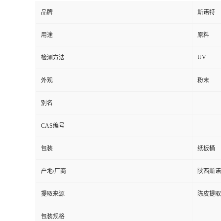
品牌
斯诺特
用途
原料
UV
检测方法
外观
粉末
别名
CAS编号
包装
纸板桶
产地/厂商
陕西斯诺
提取来源
陈皮提取
包装规格