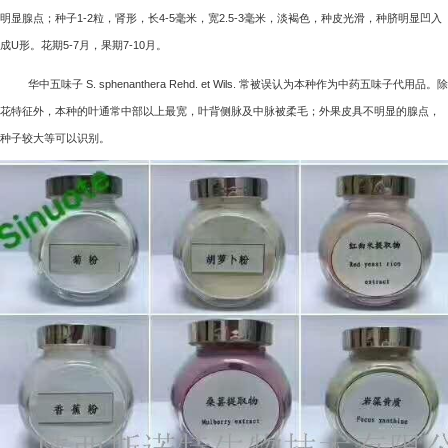
明显腺点；种子
1-2
粒，肾形，长
4-5
毫米，宽
2.5-3
毫米，淡褐色，种皮光滑，种脐明显凹入
成
U
形。花期
5-7
月，果期
7-10
月。
华中五味子
S. sphenanthera Rehd. et Wils.
常被误认为本种作为中药五味子代用品。除
花特征外，本种的叶通常中部以上最宽，叶背侧脉及中脉被柔毛；外果皮具不明显的腺点，
种子较大等可以识别。