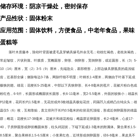
储存环境：阴凉干燥处，密封保存
产品性状：固体粉末
应用范围：固体饮料，方便食品，中老年食品，果味
蛋糕等
落叶木质藤本，除幼叶背面被柔毛及芽鳞具缘毛外余无毛；幼枝红褐色，老枝灰褐色，
常起皱纹，片状剥落。叶膜质，宽椭圆形，卵形、倒卵形，宽倒卵形，或近圆形，长（
3
）
5-
10
（
14
）厘米，宽（
2
）
3-5
（
9
）厘米，先端急尖，基部楔形，上部边缘具胼胝质的疏浅锯
齿，近基部全缘；侧脉每边
3-7
条，网脉纤细不明显；叶柄长
1-4
厘米，两侧由于叶基下延成
极狭的翅。雄花：花梗长
5-25
毫米，中部以下具狭卵形、长
4-8
毫米的苞片，花被片粉白色或
粉红色，
6-9
片，长圆形或椭圆状长圆形，长
6-11
毫米，宽
2-5.5
毫米，外面的较狭小；雄蕊长
约
2
毫米，花药长约
1.5
毫米，无花丝或外
3
枚雄蕊具极短花丝，药隔凹入或稍凸出钝尖头；雄
蕊仅
5
（
6
）枚，互相靠贴，直立排列于长约
0.5
毫米的柱状花托顶端，形成近倒卵圆形的雄蕊
群；雌花：花梗长
17-38
毫米，花被片和雄花相似；雌蕊群近卵圆形，长
2-4
毫米，心皮
17-
40
，子房卵圆形或卵状椭圆体形，柱头鸡冠状，下端下延成
1-3
毫米的附属体。聚合果长
1.5-
8.5
厘米，聚合果柄长
1.5-6.5
厘米；小浆果红色，近球形或倒卵圆形，径
6-8
毫米，果皮具不