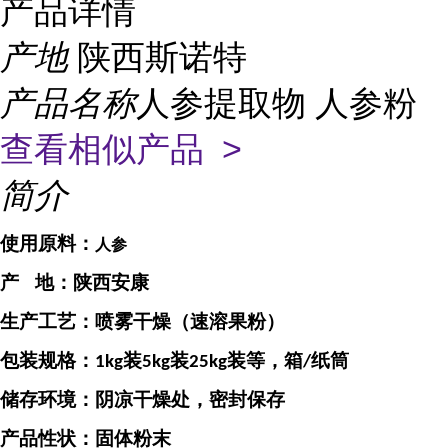
产品详情
产地
陕西斯诺特
产品名称
人参提取物 人参粉
查看相似产品 >
简介
使用原料：
人参
产
地：
陕西安康
生产工艺：喷雾干燥（速溶果粉）
包装规格：
装
装
装等，箱
纸筒
1kg
5kg
25kg
/
储存环境：阴凉干燥处，密封保存
产品性状：固体粉末