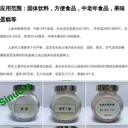
应用范围：固体饮料，方便食品，中老年食品，果味
蛋糕等
人参的耐寒性强，可耐
-40℃
低温，生长适宜温度为
15-25℃
，年积温
2000-3000℃
，无
霜期
125-150
天，积雪
20-44
厘米，年降水量
500-1000
毫米。
人参对土壤要求十分严格，适宜生长的土壤为排水良好、疏松、肥沃、空气湿润凉爽、
腐殖质层深厚的棕色森林土或山地灰化棕色森林土。
野生人参对生长环境要求比较高，多生长在长白山海拔
500-1000
米的针阔混交林或落叶
阔叶林里，通常
3
年开花，五六年结果，花期五六个月，果期
6-9
个月。