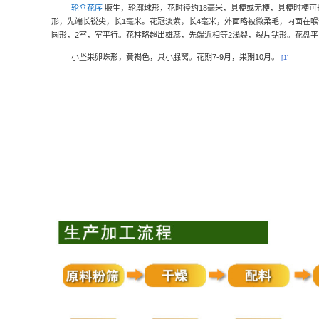
轮伞花序
腋生，轮廓球形，花时径约
18
毫米，具梗或无梗，具梗时梗可
形，先端长锐尖，长
1
毫米。花冠淡紫，长
4
毫米，外面略被微柔毛，内面在喉
圆形，
2
室，室平行。花柱略超出雄蕊，先端近相等
2
浅裂，裂片钻形。花盘平
小坚果卵珠形，黄褐色，具小腺窝。花期
7-9
月，果期
10
月。
[1]