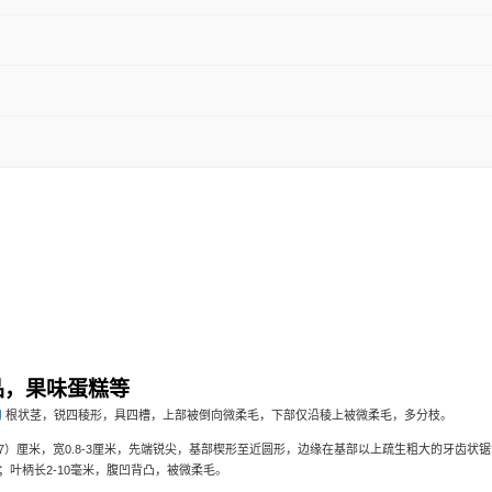
品，果味蛋糕等
匐
根状茎，锐四稜形，具四槽，上部被倒向微柔毛，下部仅沿稜上被微柔毛，多分枝。
7
）厘米，宽
0.8-3
厘米，先端锐尖，基部楔形至近圆形，边缘在基部以上疏生粗大的牙齿状锯
；叶柄长
2-10
毫米，腹凹背凸，被微柔毛。