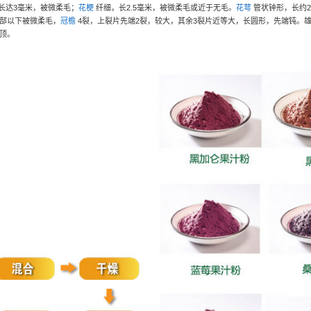
长达
3
毫米，被微柔毛；
花梗
纤细，长
2.5
毫米，被微柔毛或近于无毛。
花萼
管状钟形，长约
2
部以下被微柔毛，
冠檐
4
裂，上裂片先端
2
裂，较大，其余
3
裂片近等大，长圆形，先端钝。
顶。