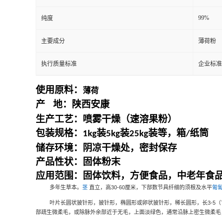
99%
纯度
主要成分
薄荷粉
执行质量标准
企业标准
使用原料：
薄荷
产
地：
陕西安康
生产工艺：喷雾干燥（速溶果粉）
包装规格：
装
装
装等，箱
纸筒
1kg
5kg
25kg
/
储存环境：阴凉干燥处，密封保存
产品性状：固体粉末
应用范围：固体饮料，方便食品，中老年食
多年生草本。
茎
直立，高
30-60
厘米，下部数节具纤细的须根及水平
匍
叶片长圆状披针形，披针形，椭圆形或卵状披针形，稀长圆形，长
3-5
（
部疏生微柔毛，或除脉外余部近于无毛，上面淡绿色，通常沿脉上密生微柔毛