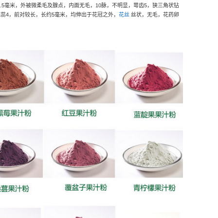
.5
毫米，外被微柔毛及腺点，内面无毛，
10
脉，不明显，萼齿
5
，狭三角状钻
雄蕊
4
，前对较长，长约
5
毫米，均伸出于花冠之外，
花丝
丝状，无毛，花药卵