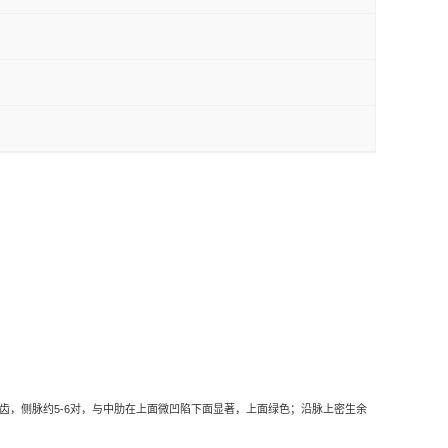
齿，侧脉约
5-6
对，与中肋在上面微凹陷下面显著，上面绿色；沿脉上密生余