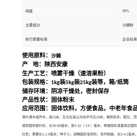
99%
纯度
主要成分
沙棘粉
执行质量标准
企业标准
使用原料：
沙棘
产
地：
陕西安康
生产工艺：喷雾干燥（速溶果粉）
包装规格：
装
装
装等，箱
纸筒
1kg
5kg
25kg
/
储存环境：阴凉干燥处，密封保存
产品性状：固体粉末
应用范围：固体饮料，方便食品，中老年食
落叶灌木或乔木，高
l.5
米，生长在高山沟谷中可达
18
米，棘刺较多，粗壮，顶
或矩圆状披针形，长
30-80
毫米，宽
4-10
（
-13
）毫米，两端钝形或基部近圆
红色；果梗长
1-2.5
毫米；种子小，阔椭圆形至卵形，有时稍扁，长
3-4.2
毫米