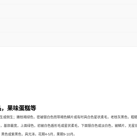
品，果味蛋糕等
生或侧生；嫩枝褐绿色，密被银白色而带褐色鳞片或有时具白色星状柔毛，老枝灰黑色，粗
形，基部最宽，上面绿色，初被白色盾形毛或星状柔毛，下面银白色或淡白色，被鳞片，无星
，黑色或紫黑色，具光泽。花期
4-5
月，果期
9-10
月。