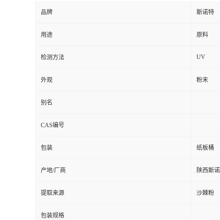
品牌
斯诺特
用途
原料
UV
检测方法
外观
粉末
别名
CAS编号
包装
纸板桶
产地/厂商
陕西斯诺
提取来源
沙棘粉
包装规格