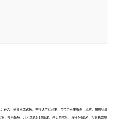
糙；芽大，金黄色或锈色。单叶通常近对生，与枝条着生相似，纸质，狭披针形
状毛；叶柄极短，几无或长
1-1.5
毫米。果实圆球形，直径
4-6
毫米，橙黄色或桔