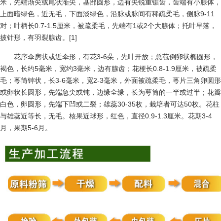
米，先端渐尖或尾状渐尖，基部圆形，边有尖锐重锯齿，齿端有小腺体，
上面暗绿色，近无毛，下面淡绿色，沿脉或脉间有稀疏柔毛，侧脉9-11
对；叶柄长0.7-1.5厘米，被疏柔毛，先端有1或2个大腺体；托叶早落，
披针形，有羽裂腺齿。[1]
花序伞房状或近伞形，有花3-6朵，先叶开放；总苞倒卵状椭圆形，
褐色，长约5毫米，宽约3毫米，边有腺齿；花梗长0.8-1.9厘米，被疏柔
毛；萼筒钟状，长3-6毫米，宽2-3毫米，外面被疏柔毛，萼片三角卵圆形
或卵状长圆形，先端急尖或钝，边缘全缘，长为萼筒的一半或过半；花瓣
白色，卵圆形，先端下凹或二裂；雄蕊30-35枚，栽培者可达50枚。花柱
与雄蕊近等长，无毛。核果近球形，红色，直径0.9-1.3厘米。花期3-4
月，果期5-6月。