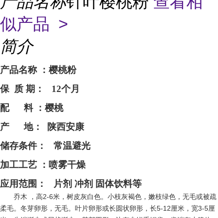
产品名称
针叶樱桃粉
查看相
似产品 >
简介
产品名称
：樱桃粉
保
质 期： 12个月
配
料 ：樱桃
产
地：
陕西安康
储存条件：
常温避光
加工工艺
：喷雾干燥
应用范围：
片剂 冲剂 固体饮料等
乔木 ，高2-6米，树皮灰白色。小枝灰褐色，嫩枝绿色，无毛或被疏
柔毛。冬芽卵形，无毛。叶片卵形或长圆状卵形，长5-12厘米，宽3-5厘