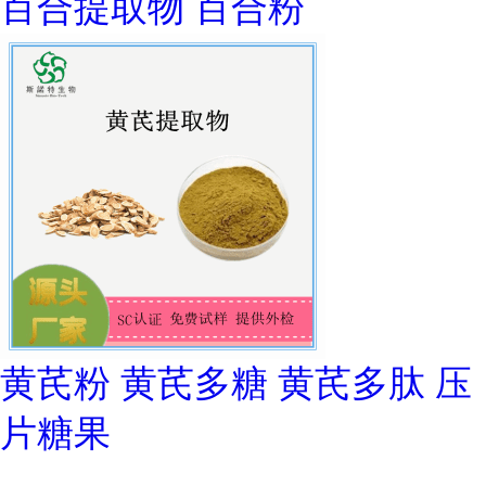
百合提取物 百合粉
黄芪粉 黄芪多糖 黄芪多肽 压
片糖果