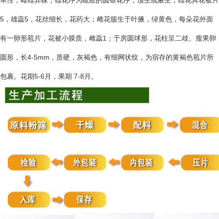
单性，雌雄异株；雄花序为疏散的圆锥花序，顶生或腋生；雄花具花被片
5，雄蕊5，花丝细长，花药大；雌花簇生于叶腋，绿黄色，每朵花外面
有一卵形苞片，花被小膜质，雌蕊1；于房圆球形，花柱呈二歧。瘦果卵
圆形，长4-5mm，质硬，灰褐色，有细网状纹，为宿存的黄褐色苞片所
包裹。花期5-6月，果期 7-8月。