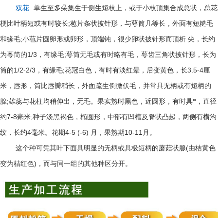
双花
单生至多朵集生于侧生短枝上，或于小枝顶集合成总状，总花
;
梗比叶柄短或有时较长
苞片条状披针形，与萼筒几等长，外面有短糙毛
;
和缘毛
小苞片圆卵形或卵形，顶端钝，很少卵状披针形而顶析
尖，长约
1/3
;
为萼筒的
，有缘毛
萼筒无毛或有时略有毛，萼齿三角状披针形，长为
1/2-2/3
;
3.5-4
筒的
，有缘毛
花冠白色，有时有淡红晕，后变黄色，长
厘
米，唇形，筒比唇瓣稍长，外面疏生倒微伏毛，并常具无柄或有短柄的
;
腺
雄蕊与花柱均稍伸出，无毛。果实熟时黑色，近圆形，有时具*，直径
7-8
;
约
毫米
种子淡黑褐色，椭圆形，中部有凹槽及脊状凸起，两侧有横沟
4
4-5 (-6)
10-11
纹，长约
毫米。花期
月，果熟期
月。
(
这个种可凭其叶下面具明显的无柄或具极短柄的蘑菇状腺
由桔黄色
)
变为桔红色
，而与同一组的其他种区分开。