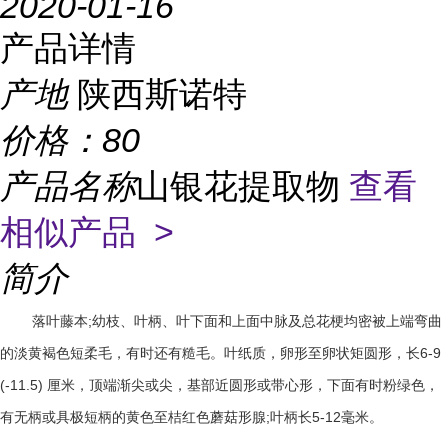
2020-01-16
产品详情
产地
陕西斯诺特
价格：
80
产品名称
山银花提取物
查看
相似产品 >
简介
;
落叶藤本
幼枝、叶柄、叶下面和上面中脉及总花梗均密被上端弯曲
6-9
的淡黄褐色短柔毛，有时还有糙毛。叶纸质，卵形至卵状矩圆形，长
(-11.5)
厘米，顶端渐尖或尖，基部近圆形或带心形，下面有时粉绿色，
;
5-12
有无柄或具极短柄的黄色至桔红色蘑菇形腺
叶柄长
毫米。