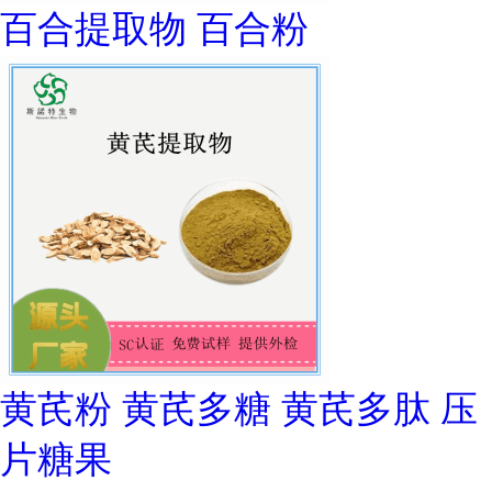
百合提取物 百合粉
黄芪粉 黄芪多糖 黄芪多肽 压
片糖果