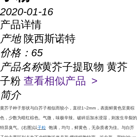
2020-01-16
产品详情
产地
陕西斯诺特
价格：
65
产品名称
黄芥子提取物 黄芥
子粉
查看相似产品 >
简介
1~2mm
黄芥子种子形状与白芥子相似而较小，直径
，表面鲜黄色至黄棕
色，少数为暗红棕色。气微，味极辛辣。破碎后加水浸湿，则发生辛裂的
(
)
特异臭气。
右图
以
子粒
饱满，均匀，鲜黄色，无杂质者为佳。与白芥