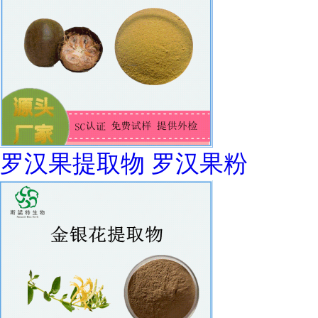
罗汉果提取物 罗汉果粉