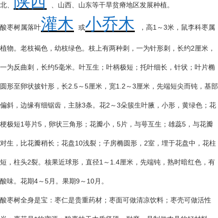
陕西
北、
、山西、山东等干旱贫瘠地区发展种植。
灌木
小乔木
1
3
酸枣树属落叶
或
，高
～
米，鼠李科枣属
2
植物。老枝褐色，幼枝绿色。枝上有两种刺，一为针形刺，长约
厘米，
5
一为反曲刺，长约
毫米。叶互生；叶柄极短；托叶细长，针状；叶片椭
2.5
5
1.2
3
圆形至卵状披针形，长
～
厘米，宽
～
厘米，先端短尖而钝，基部
3
2
3
偏斜，边缘有细锯齿，主脉
条。花
～
朵簇生叶腋，小形，黄绿色；花
1
5
5
5
梗极短
萼片
，卵状三角形；花瓣小，
片，与萼互生；雄蕊
，与花瓣
10
2
对生，比花瓣稍长；花盘
浅裂；子房椭圆形，
室，埋于花盘中，花柱
2
1
1.4
短，柱头
裂。核果近球形，直径
～
厘米，先端钝，熟时暗红色，有
4
5
9
10
酸味。花期
～
月。果期
～
月。
酸枣树全身是宝：枣仁是贵重药材；枣面可做清凉饮料；枣壳可做活性