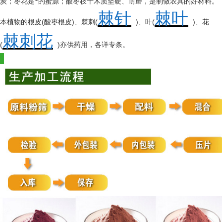
炭；枣花是*的蜜源；酸枣枝干木质坚硬、耐磨，是制做农具的好材料。
棘针
棘叶
(
)
(
)
(
)
本植物的根皮
酸枣根皮
、棘刺
、叶
、花
棘刺花
(
)
亦供药用，各详专条。