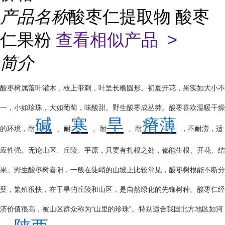
产品名称
酸枣仁提取物 酸枣
仁果粉
查看相似产品 >
简介
酸枣树属落叶灌木，枝上带刺，叶呈长椭圆形。初夏开花，果实如大小不
一，小如珍珠，大如葡萄，味酸甜。野生酸枣成丛莽。酸枣喜欢温暖干燥
碱
寒
旱
瘠薄
的环境，耐
、耐
、耐
、耐
，不耐涝，适
应性强。无论山区、丘陵、平原，只要有扎根之处，都能生根、开花、结
果。野生酸枣树喜阳，一般在陡峭的山坡上比较常见，酸枣树根能不断分
蘖，繁殖很快，在干旱的丘陵和山区，是自然绿化的先锋树种。酸枣仁经
“
”
济价值很高，被山区群众称为
山里的珍珠
。特别适合我国北方地区如河