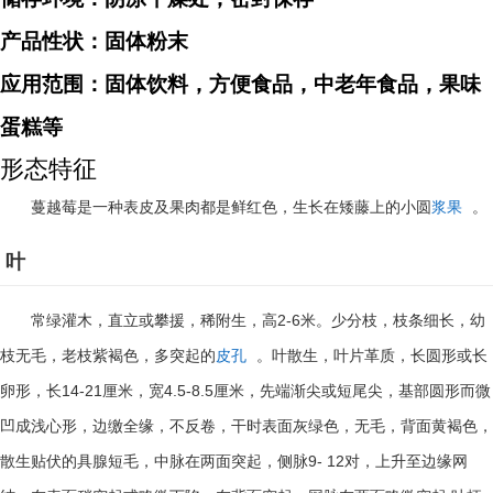
产品性状：固体粉末
应用范围：固体饮料，方便食品，中老年食品，果味
蛋糕等
形态特征
蔓越莓是一种表皮及果肉都是鲜红色，生长在矮藤上的小圆
浆果
。
叶
2-6
常绿灌木，直立或攀援，稀附生，高
米。少分枝，枝条细长，幼
枝无毛，老枝紫褐色，多突起的
皮孔
。叶散生，叶片革质，长圆形或长
14-21
4.5-8.5
卵形，长
厘米，宽
厘米，先端渐尖或短尾尖，基部圆形而微
凹成浅心形，边缴全缘，不反卷，干时表面灰绿色，无毛，背面黄褐色，
9- 12
散生贴伏的具腺短毛，中脉在两面突起，侧脉
对，上升至边缘网