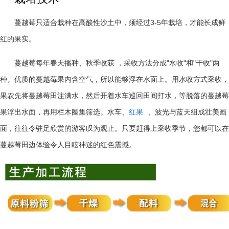
3-5
蔓越莓只适合栽种在高酸性沙土中，须经过
年栽培，才能长成鲜
红的果实。
"
"
"
"
蔓越莓每年春天播种、秋季收获
，采收方法分成
水收
和
干收
两
种。优质的蔓越莓果内含空气，所以能够浮在水面上。用水收方式采收，
果农先将蔓越莓田注满水，然后开着水车巡回田间打水，等脱落的蔓越莓
果浮出水面，再用栏木圈集筛选。水车、
红果
、波光与蓝天组成壮美画
面，往往令驻足欣赏的游客叹为观止。只要赶得上采收季节，您都可以在
蔓越莓田边体验令人目眩神迷的红色震撼。