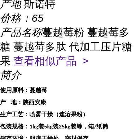
产地
斯诺特
价格：
65
产品名称
蔓越莓粉 蔓越莓多
糖 蔓越莓多肽 代加工压片糖
果
查看相似产品 >
简介
使用原料：
蔓越莓
产
地：
陕西安康
生产工艺：喷雾干燥（速溶果粉）
包装规格：
装
装
装等，箱
纸筒
1kg
5kg
25kg
/
储存环境：阴凉干燥处，密封保存