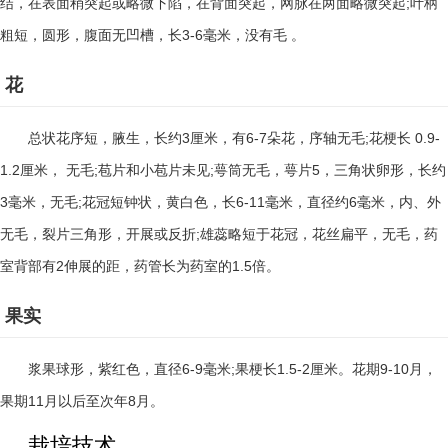
;
结，在表面稍突起或略微下陷，在背面突起，网脉在两面略微突起
叶柄
3-6
粗短，圆形，腹面无凹槽，长
毫米，没有毛
。
花
3
6-7
;
0.9-
总状花序短，腋生，长约
厘米，有
朵花，序轴无毛
花梗长
1.2
;
;
5
厘米， 无毛
苞片和小苞片未见
萼筒无毛，萼片
，三角状卵形，长约
3
;
6-11
6
毫米，无毛
花冠短钟状，黄白色，长
毫米，直径约
毫米，内、外
;
无毛，裂片三角形，开展或反折
雄蕊略短于花冠，花丝扁平，无毛，药
2
1.5
室背部有
伸展的距，药管长为药室的
倍。
果实
6-9
;
1.5-2
9-10
浆果球形，紫红色，直径
毫米
果梗长
厘米。花期
月，
11
8
果期
月以后至次年
月。
栽培技术