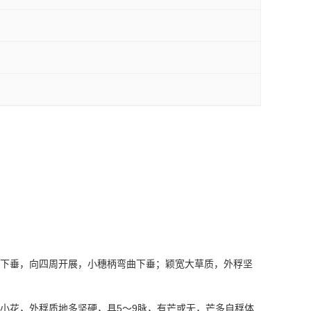
下垂，向四周开展，小穗柄弯曲下垂；颖宽大草质，外稃坚
5
9
小花，外稃质地多坚硬，具
～
脉，有芒或无，芒多自稃体