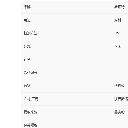
品牌
斯诺特
用途
原料
UV
检测方法
外观
粉末
别名
CAS编号
包装
纸板桶
产地/厂商
陕西斯诺
提取来源
燕麦粉
包装规格