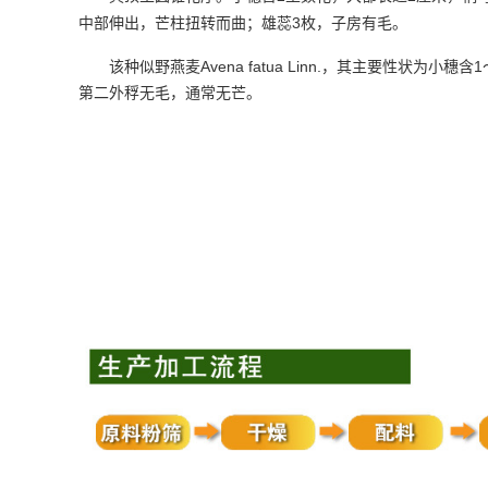
3
中部伸出，芒柱扭转而曲；雄蕊
枚，子房有毛。
Avena fatua
Linn.
1
该种似野燕麦
，其主要性状为小穗含
第二外稃无毛，通常无芒。