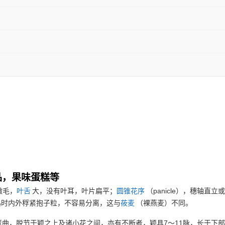
品，果味蛋糕等
panicle
微毛，
叶舌
大，没有叶耳，叶片扁平；
圆锥花序
（
），穗轴直立或
熟时内外稃紧抱子粒，不容易分离，这与
莜麦
（裸燕麦）不同。
7
11
弯曲，脱节于颖之上及诸小花之间，亦有不断者，颖具
～
脉，长于下部