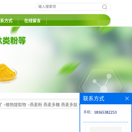
系方式
在线留言
联系方式
厅
>
植物提取物
>
燕麦粉 燕麦多糖 燕麦多肽 代加工压片糖果
手机：
18165382253