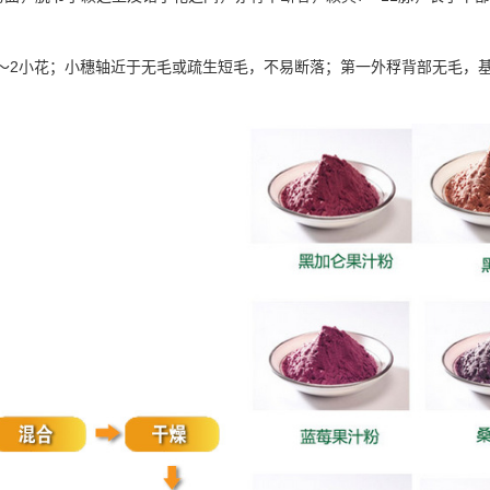
2
～
小花；小穗轴近于无毛或疏生短毛，不易断落；第一外稃背部无毛，