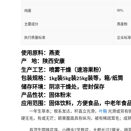
99%
纯度
主要成分
燕麦粉
执行质量标准
企业标准
使用原料：
燕麦
产
地：
陕西安康
生产工艺：喷雾干燥（速溶果粉）
包装规格：
装
装
装等，箱
纸筒
1kg
5kg
25kg
/
储存环境：阴凉干燥处，密封保存
产品性状：固体粉末
应用范围：固体饮料，方便食品，中老年食
一年生草本；根系发达，秆直立光滑，
叶鞘
光滑或背有
硬无毛，有或无芒；颖果腹面具有纵沟，被有稀疏茸毛；成
2
2
具顶生圆锥花序。小穗含
至数花，大都长过
厘米，柄