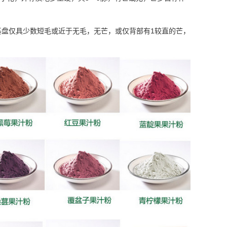
1
基盘仅具少数短毛或近于无毛，无芒，或仅背部有
较直的芒，