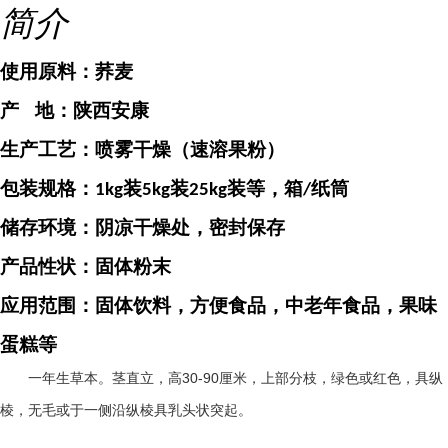
简介
使用原料：
荞麦
产
地：
陕西安康
生产工艺：喷雾干燥（速溶果粉）
包装规格：
装
装
装等，箱
纸筒
1kg
5kg
25kg
/
储存环境：阴凉干燥处，密封保存
产品性状：固体粉末
应用范围：固体饮料，方便食品，中老年食品，果味
蛋糕等
30-90
一年生草本。茎直立，高
厘米，上部分枝，绿色或红色，具纵
棱，无毛或于一侧沿纵棱具乳头状突起。