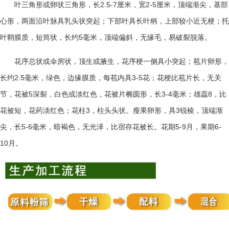
2.5-7
2-5
叶三角形或卵状三角形，长
厘米，宽
厘米，顶端渐尖，基部
心形，两面沿叶脉具乳头状突起；下部叶具长叶柄，上部较小近无梗；托
5
叶鞘膜质，短筒状，长约
毫米，顶端偏斜，无缘毛，易破裂脱落。
花序总状或伞房状，顶生或腋生，花序梗一侧具小突起；苞片卵形，
2.5
3-5
长约
毫米，绿色，边缘膜质，每苞内具
花；花梗比苞片长，无关
5
3-4
8
节，花被
深裂，白色或淡红色，花被片椭圆形，长
毫米；雄蕊
，比
3
3
花被短，花药淡红色；花柱
，柱头头状。瘦果卵形，具
锐棱，顶端渐
5-6
5-9
6-
尖，长
毫米，暗褐色，无光泽，比宿存花被长。花期
月，果期
10
月。