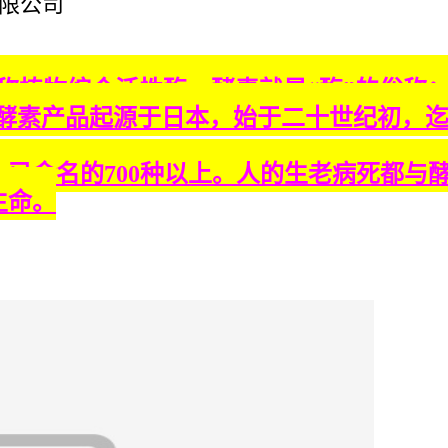
限公司
又称植物综合活性酶。酵素就是“酶”的俗称
。酵素产品起源于日本，始于二十世纪初，迄
上，已命名的700种以上。人的生老病死都
生命。