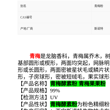
别名
青梅粉
CAS编号
产地/厂商
斯诺特
青梅
是龙脑香科，青梅属乔木，树
基部圆形或楔形，两面均突起，网脉明
形或长圆形，两面密被星状毛或鳞片状
形，子房球形，密被短绒毛，果实球形;5
【产品名称】
青梅酵素粉 青梅果果粉
【产品规格】99%
【检测方法】UV
【产品性状】
青梅酵素粉
为粉色精细粉