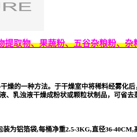
物提取物、果蔬粉、五谷杂粮粉、杂
燥的一种方法。于干燥室中将稀料经雾化后
液、乳浊液干燥成粉状或颗粒状制品，可省去
为铝箔袋,每桶净重2.5-3KG,直径36-40C