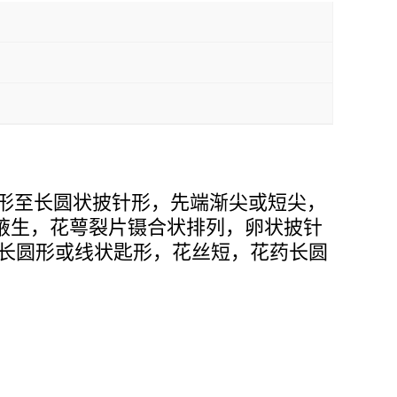
圆形至长圆状披针形，先端渐尖或短尖，
腋生，花萼裂片镊合状排列，卵状披针
，长圆形或线状匙形，花丝短，花药长圆