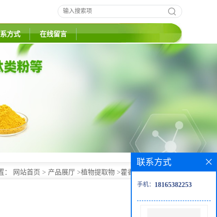
系方式
在线留言
联系方式
置：
网站首页
>
产品展厅
>
植物提取物
>
藿香提取物 藿香粉
手机：
18165382253