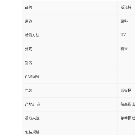
品牌
斯诺特
用途
原料
UV
检测方法
外观
粉末
别名
CAS编号
包装
纸板桶
产地/厂商
陕西斯诺
提取来源
藿香提取
包装规格