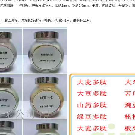
先端微缺，下唇
3
裂，中裂片较宽大，长约
2mm
，宽约
3.5mm
，平展，边缘波状，基部宽，侧
m
，腹面具棱，先端具短硬毛，褐色。花期
6~9
月，果期
9~11
月。