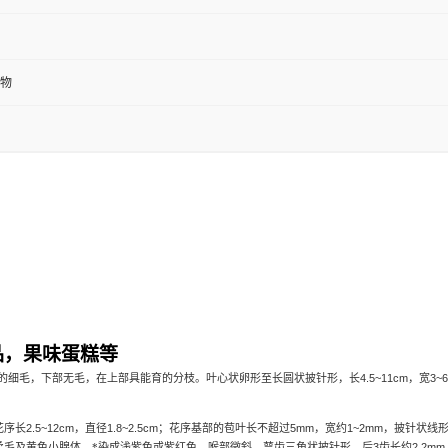
物
品，果味蛋糕等
的细毛，下部无毛，在上部具能育的分枝。叶心状卵形至长圆状披针形，长
4.5~11cm
，宽
3~6
。
花序长
2.5~12cm
，直径
1.8~2.5cm
；花序基部的苞叶长不超过
5mm
，宽约
1~2mm
，披针状线
柔毛及黄色小腺体，*染成浅紫色或紫红色，喉部微斜，萼齿三角状披针形，后
3
齿长约
2.2mm