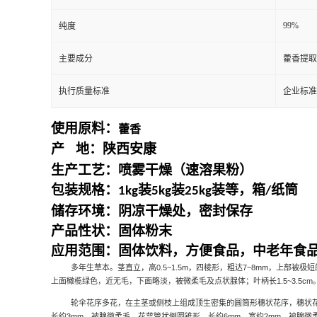
99%
纯度
主要成分
藿香提取
执行质量标准
企业标准
使用原料：
藿香
产
地：
陕西安康
生产工艺：喷雾干燥（速溶果粉）
包装规格：
装
装
装等，箱
纸筒
1kg
5kg
25kg
/
储存环境：阴凉干燥处，密封保存
产品性状：固体粉末
应用范围：固体饮料，方便食品，中老年食
多年生草本。茎直立，高
0.5~1.5m
，四棱形，粗达
7~8mm
，上部被极短
上面橄榄绿色，近无毛，下面略淡，被微柔毛及点状腺体；叶柄长
1.5~3.5cm
轮伞花序多花，在主茎或侧枝上组成顶生密集的圆筒形穗状花序，穗状
长约
3mm
，被腺微柔毛。花萼管状倒圆锥形，长约
6mm
，宽约
2mm
，被腺微