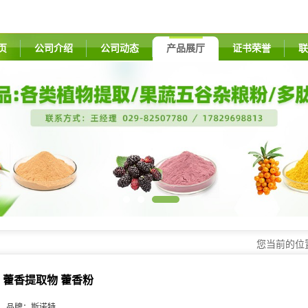
页
公司介绍
公司动态
产品展厅
证书荣誉
联
您当前的位
藿香提取物 藿香粉
品牌：
斯诺特