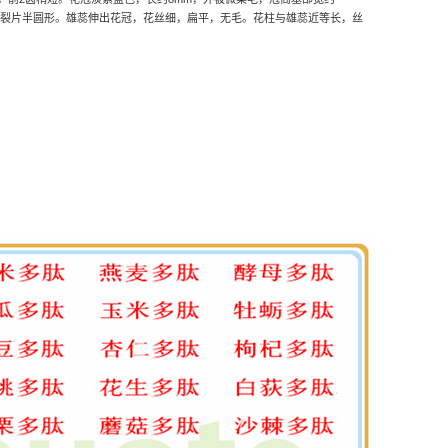
裂片半圆形。雄蕊伸出花冠，花丝细，扁平，无毛。花柱与雄蕊近等长，丝