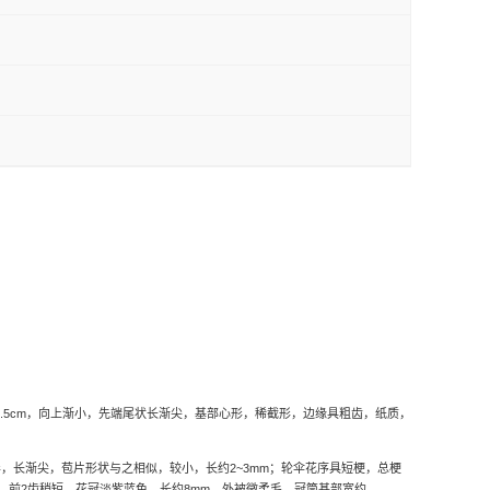
.5cm
，向上渐小，先端尾状长渐尖，基部心形，稀截形，边缘具粗齿，纸质，
形，长渐尖，苞片形状与之相似，较小，长约
2~3mm
；轮伞花序具短梗，总梗
，前
2
齿稍短。花冠淡紫蓝色，长约
8mm
，外被微柔毛，冠筒基部宽约