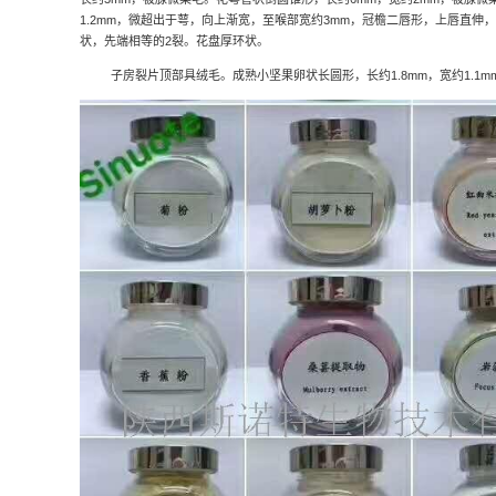
1.2mm
，微超出于萼，向上渐宽，至喉部宽约
3mm
，冠檐二唇形，上唇直伸，
状，先端相等的
2
裂。花盘厚环状。
子房裂片顶部具绒毛。成熟小坚果卵状长圆形，长约
1.8mm
，宽约
1.1m