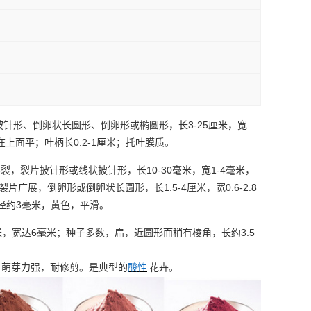
3-25
披针形、倒卵状长圆形、倒卵形或椭圆形，长
厘米，宽
0.2-1
在上面平；叶柄长
厘米；托叶膜质。
6
10-30
1-4
裂，裂片披针形或线状披针形，长
毫米，宽
毫米，
1.5-4
0.6-2.8
裂片广展，倒卵形或倒卵状长圆形，长
厘米，宽
3
径约
毫米，黄色，平滑。
6
3.5
米，宽达
毫米；种子多数，扁，近圆形而稍有棱角，长约
，萌芽力强，耐修剪。是典型的
酸性
花卉。