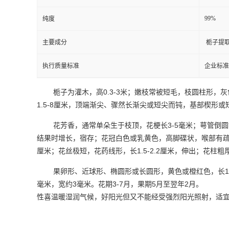
99%
纯度
主要成分
栀子提
执行质量标准
企业标准
0.3-3
栀子为灌木，高
米；嫩枝常被短毛，枝圆柱形，灰
1.5-8
厘米，顶端渐尖、骤然长渐尖或短尖而钝，基部楔形或
3-5
花芳香，通常单朵生于枝顶，花梗长
毫米；萼管倒圆
结果时增长，宿存；花冠白色或乳黄色，高脚碟状，喉部有
1.5-2.2
厘米；花丝极短，花药线形，长
厘米，伸出；花柱粗
1
果卵形、近球形、椭圆形或长圆形，黄色或橙红色，长
3
3-7
5
2
毫米，宽约
毫米。花期
月，果期
月至翌年
月。
性喜温暖湿润气候，好阳光但又不能经受强烈阳光照射，适