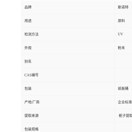
品牌
斯诺特
用途
原料
UV
检测方法
外观
粉末
别名
CAS编号
包装
纸板桶
产地/厂商
企业标准
提取来源
栀子提
包装规格