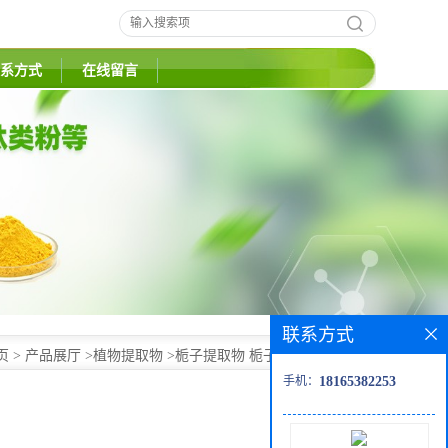
系方式
在线留言
联系方式
页
>
产品展厅
>
植物提取物
>
栀子提取物 栀子粉 斯诺特生物
手机：
18165382253