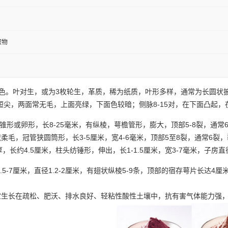
取物
3
色。叶对生，或为
枚轮生，革质，稀为纸质，叶形多样，通常为长圆状
8-15
短尖，两面常无毛，上面亮绿，下面色较暗；侧脉
对，在下面凸起，
8-25
5-8
锥形或卵形，长
毫米，有纵棱，萼檐管形，膨大，顶部
裂，通常
3-5
4-6
5
8
6
疏柔毛，冠管狭圆筒形，长
厘米，宽
毫米，顶部
至
裂，通常
裂，
4.5
1-1.5
3-7
厚，长约
厘米，柱头纺锤形，伸出，长
厘米，宽
毫米，子房直
.5-7
1.2-2
5-9
4
厘米，直径
厘米，有翅状纵棱
条，顶部的宿存萼片长达
厘
宜生长在疏松、肥沃、排水良好、轻粘性酸性土壤中，抗有害气体能力强