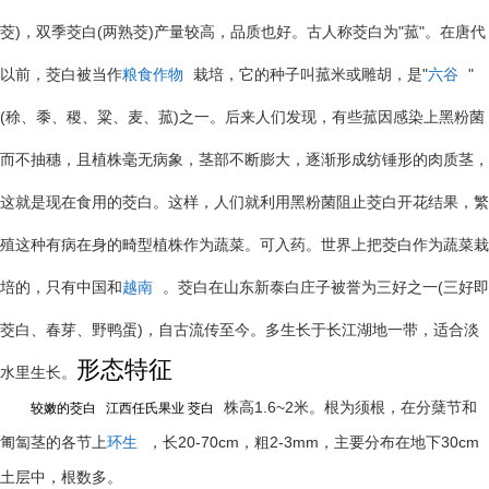
)
(
)
"
"
茭
，双季茭白
两熟茭
产量较高，品质也好。古人称茭白为
菰
。在唐代
"
"
以前，茭白被当作
粮食作物
栽培，它的种子叫菰米或雕胡，是
六谷
(
)
稌、黍、稷、粱、麦、菰
之一。后来人们发现，有些菰因感染上黑粉菌
而不抽穗，且植株毫无病象，茎部不断膨大，逐渐形成纺锤形的肉质茎，
这就是现在食用的茭白。这样，人们就利用黑粉菌阻止茭白开花结果，繁
殖这种有病在身的畸型植株作为蔬菜。可入药。世界上把茭白作为蔬菜栽
(
培的，只有中国和
越南
。茭白在山东新泰白庄子被誉为三好之一
三好即
)
茭白、春芽、野鸭蛋
，自古流传至今。多生长于长江湖地一带，适合淡
形态特征
水里生长。
1.6~2
株高
米。根为须根，在分蘖节和
较嫩的茭白
江西任氏果业
茭白
20-70cm
2-3mm
30cm
匍匐茎的各节上
环生
，长
，粗
，主要分布在地下
土层中，根数多。