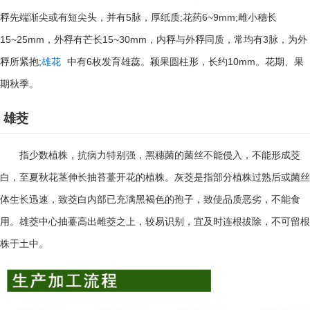
5
;
6~9mm;
稃先端渐尖或有短尖头，并有
脉，厚纸质
花药
雌小穗长
15~25mm
15~30mm
3
，外稃有芒长
，内稃与外稃同质，常均有
脉，为外
;
6
10mm
稃所紧抱
雄花
中有
枚发育雄蕊。颖果圆柱形，长约
。花期、果
期秋季。
雄茭
指少数植株，抗病力特别强，黑穗菌的菌丝不能侵入，不能形成茭
白，至夏秋花茎伸长抽苔薹开花的植株。灰茭是指部分植株过熟后或菌丝
体生长迅速，致茭白内部已充满黑褐色的孢子，致使品质恶劣，不能食
用。雄茭中心抽薹高出雌茭之上，较易识别，宜及时连根拔除，不可留根
株于土中。