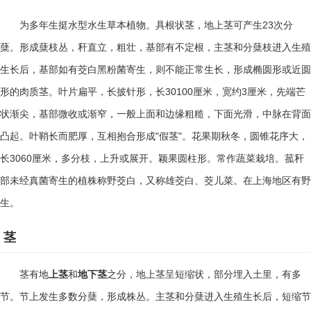
23
为多年生挺水型水生草本植物。具根状茎，地上茎可产生
次分
蘖。形成蘖枝丛，秆直立，粗壮，基部有不定根，主茎和分蘖枝进入生殖
生长后，基部如有茭白黑粉菌寄生，则不能正常生长，形成椭圆形或近圆
30100
3
形的肉质茎。叶片扁平，长披针形，长
厘米，宽约
厘米，先端芒
状渐尖，基部微收或渐窄，一般上面和边缘粗糙，下面光滑，中脉在背面
"
"
凸起。叶鞘长而肥厚，互相抱合形成
假茎
。花果期秋冬，圆锥花序大，
3060
长
厘米，多分枝，上升或展开。颖果圆柱形。常作蔬菜栽培。菰秆
部未经真菌寄生的植株称野茭白，又称雄茭白、茭儿菜。在上海地区有野
生。
茎
茎有地
上茎
和
地下茎
之分，地上茎呈短缩状，部分埋入土里，有多
节。节上发生多数分蘖，形成株丛。主茎和分蘖进入生殖生长后，短缩节