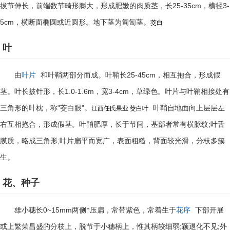
25-35cm
3-
拔节伸长，前端数节畸形膨大，形成肥嫩的肉质茎，长
，横径
5cm
，横断面椭圆或近圆形。地下茎为匍匐茎。
茭白
叶
25-45cm
由
叶片
和叶鞘两部分而成。叶鞘长
，相互抱合，形成假
1.0-1.6m
3-4cm
茎。叶长披针形，长
，宽
，草绿色。叶片与叶鞘相接处有
"
"
三角形的叶枕，称
茭白眼
。
叶鞘自地面向上层层左
江西任氏果业
茭白叶
;
右互相抱合，形成假茎。叶鞘肥厚，长于节间，基部者常有横脉纹
叶舌
;
膜质，略成三角形
叶片扁平而宽广，表面粗糙，背面较光滑，分枝多簇
生。
花、种子
0~15mm
雄小穗长
两侧*压扁，常带紫色，常着生于
花序
下部开展
;
;
或上繁荣昌盛的分枝上，脱节于小穗柄上，惟其柄较细弱
颖退化不见
外