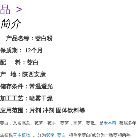
品 >
简介
产品名称：
茭白
粉
保质期：
12个月
配
料：
茭白
产
地：
陕西安康
储存条件：常温避光
加工工艺：喷雾干燥
应用范围：片剂
冲剂
固体饮料等
茭白，又名高瓜、菰笋、菰手、茭笋，高笋、茭瓜。是
禾本科
菰属多年
(
生宿根
草本植物
。分为
双季
茭白
和单季茭白
或分为一熟茭和两熟