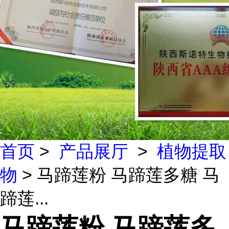
首页
>
产品展厅
>
植物提取
物
> 马蹄莲粉 马蹄莲多糖 马
蹄莲...
马蹄莲粉 马蹄莲多