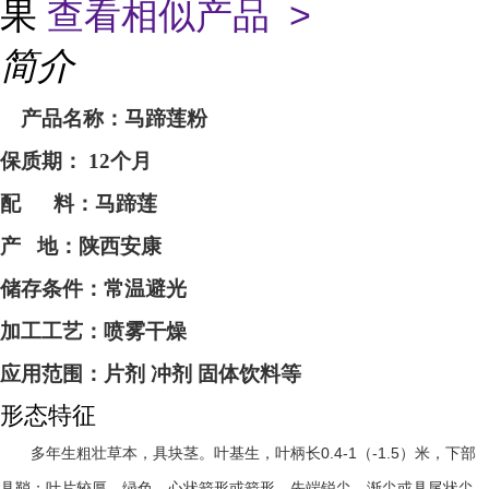
果
查看相似产品 >
简介
产品名称：
马蹄莲
粉
保质期：
12个月
配
料：
马蹄莲
产
地：
陕西安康
储存条件：常温避光
加工工艺：喷雾干燥
应用范围：片剂
冲剂
固体饮料等
形态特征
0.4-1
-1.5
多年生粗壮草本，具块茎。叶基生，叶柄长
（
）米，下部
具鞘；叶片较厚，绿色，心状箭形或箭形，先端锐尖、渐尖或具尾状尖