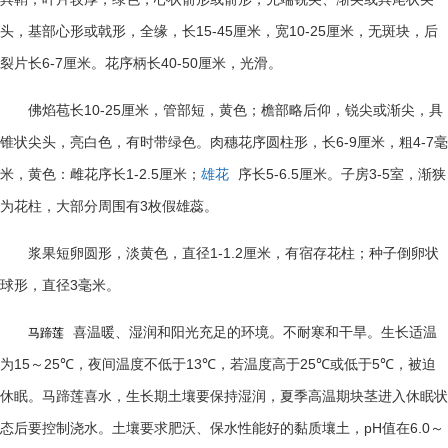
15-45
10-25
头，基部心形或戟形，全缘，长
厘米，宽
厘米，无斑块，后
6-7
40-50
裂片长
厘米。花序柄长
厘米，光滑。
10-25
佛焰苞长
厘米，管部短，黄色；檐部略后仰，锐尖或渐尖，具
6-9
4-7
锥状尖头，亮白色，有时带绿色。肉穗花序圆柱形，长
厘米，粗
毫
1-2.5
5-6.5
3-5
米，黄色：雌花序长
厘米；
雄花
序长
厘米。子房
室，渐狭
3
为花柱，大部分周围有
枚假雄蕊。
1-1.2
浆果短卵圆形，淡黄色，直径
厘米，有宿存花柱；种子倒卵状
3
球形，直径
毫米。
喜温暖、湿润和阳光充足的环境。不耐寒和干旱。生长适温
马蹄莲
15
25℃
13℃
25℃
5℃
为
～
，夜间温度不低于
，若温度高于
或低于
，被迫
休眠。马蹄莲喜水，生长期土壤要保持湿润，夏季高温期块茎进入休眠状
pH
6.0
态后要控制浇水。土壤要求肥沃、保水性能好的黏质壤土，
值在
～