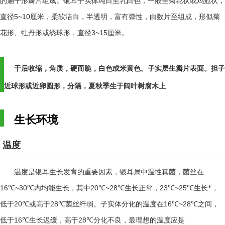
的扁平形瓣片组成。银耳子实体纯白至乳白色，一般呈菊花状或鸡冠状，
5~10
直径
厘米，柔软洁白，半透明，富有弹性，由数片至组成，形似菊
3~15
花形、牡丹形或绣球形，直径
厘米。
干后收缩，角质，硬而脆，白色或米黄色。子实层生瓣片表面。担子
近球形或近卵圆形，分隔，夏秋季生于阔叶树腐木上
生长环境
温度
温度是银耳生长发育的重要因素，银耳属中温性真菌，菌丝在
16℃~30℃
20℃~28℃
23℃~25℃
内均能生长，其中
生长正常，
生长*，
20℃
28℃
16℃~28℃
低于
或高于
菌丝纤弱。子实体分化的温度在
之间，
16℃
28℃
低于
生长迟缓，高于
分化不良，最理想的温度应是