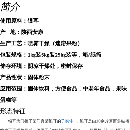
简介
使用原料：
银耳
产
地：
陕西安康
生产工艺：喷雾干燥（速溶果粉）
包装规格：
装
装
装等，箱
纸筒
1kg
5kg
25kg
/
储存环境：阴凉干燥处，密封保存
产品性状：固体粉末
应用范围：固体饮料，方便食品，中老年食品，果味
蛋糕等
形态特征
10
银耳为门担子菌门真菌银耳的
子实体
，银耳是由
余片薄而多皱褶