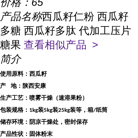
价格：
65
产品名称
西瓜籽仁粉 西瓜籽
多糖 西瓜籽多肽 代加工压片
糖果
查看相似产品 >
简介
使用原料：
西瓜籽
产
地：
陕西安康
生产工艺：喷雾干燥（速溶果粉）
包装规格：
装
装
装等，箱
纸筒
1kg
5kg
25kg
/
储存环境：阴凉干燥处，密封保存
产品性状：固体粉末