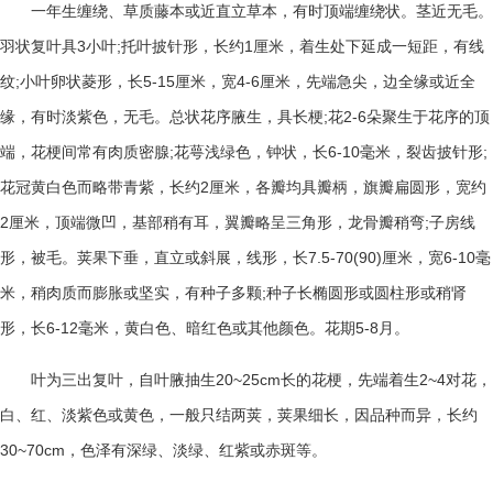
一年生缠绕、草质藤本或近直立草本，有时顶端缠绕状。茎近无毛。
3
;
1
羽状复叶具
小叶
托叶披针形，长约
厘米，着生处下延成一短距，有线
;
5-15
4-6
纹
小叶卵状菱形，长
厘米，宽
厘米，先端急尖，边全缘或近全
;
2-6
缘，有时淡紫色，无毛。总状花序腋生，具长梗
花
朵聚生于花序的顶
;
6-10
;
端，花梗间常有肉质密腺
花萼浅绿色，钟状，长
毫米，裂齿披针形
2
花冠黄白色而略带青紫，长约
厘米，各瓣均具瓣柄，旗瓣扁圆形，宽约
2
;
厘米，顶端微凹，基部稍有耳，翼瓣略呈三角形，龙骨瓣稍弯
子房线
7.5-70(90)
6-10
形，被毛。荚果下垂，直立或斜展，线形，长
厘米，宽
毫
;
米，稍肉质而膨胀或坚实，有种子多颗
种子长椭圆形或圆柱形或稍肾
6-12
5-8
形，长
毫米，黄白色、暗红色或其他颜色。花期
月。
20~25cm
2~4
叶为三出复叶，自叶腋抽生
长的花梗，先端着生
对花，
白、红、淡紫色或黄色，一般只结两荚，荚果细长，因品种而异，长约
30~70cm
，色泽有深绿、淡绿、红紫或赤斑等。