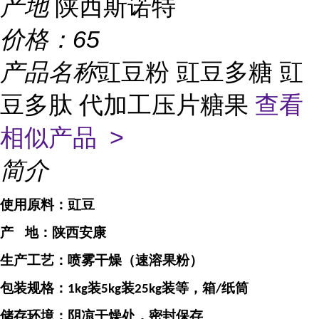
产地
陕西斯诺特
价格：
65
产品名称
豇豆粉 豇豆多糖 豇
豆多肽 代加工压片糖果
查看
相似产品 >
简介
使用原料：
豇豆
产
地：
陕西安康
生产工艺：喷雾干燥（速溶果粉）
包装规格：
装
装
装等，箱
纸筒
1kg
5kg
25kg
/
储存环境：阴凉干燥处，密封保存