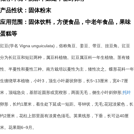
产品性状：固体粉末
应用范围：固体饮料，方便食品，中老年食品，果味
蛋糕等
(
Vigna unguiculata)
豇豆
学名
，俗称角豆、姜豆、带豆、挂豆角。豇豆
分为长豇豆和短豇两种，属豆科植物。豇豆属豆科一年生植物。茎有矮
性、半蔓性和蔓性三种。南方栽培以蔓性为主，矮性次之。蝶形花科一年
3
5~13
4~7
生缠绕草本植物，小叶
，顶生小叶菱状卵形，长
厘米，宽
厘
;
米，顶端急尖，基部近圆形或宽楔形，两面无毛，侧生小叶斜卵形
托叶
1
;
卵形，长约
厘米，着生处下延成一短距。萼钟状，无毛
花冠淡紫色，长
2
40
约
厘米，花柱上部里面有淡黄色须毛。荚果线形，下垂，长可达
厘
6~9
米。花果期
月。