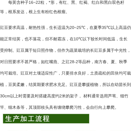
16~22
每荚含种子
粒，*形，有红、黑、红褐、红白和黑白双色籽
等，根系发达，根上生有粉红色根瘤。
20~25℃
35℃
豇豆要求高温，耐热性强，生长适温为
，在夏季
以上高温仍
10℃
能正常结荚，也不落花，但不耐霜冻，在
以下较长时间低温，生长
受抑制。豇豆属于短日照作物，但作为蔬菜栽培的长豇豆多属于中光性，
28-2
对日照要求不甚严格，如红嘴燕、之豇
等品种，南方春、夏、秋季
均可栽培。豇豆对土壤适应性广，只要排水良好，土质疏松的田块均可栽
植，豆荚柔嫩，结荚期要求肥水充足。豇豆是攀援植物，所以在幼苗长到
30cm
2
以上时需要及时搭建高度约
米的架子， 材料通常选用芦苇、细竹
竿、细木条等，其顶部枝头具有缠绕攀爬习性，会自行向上攀爬。